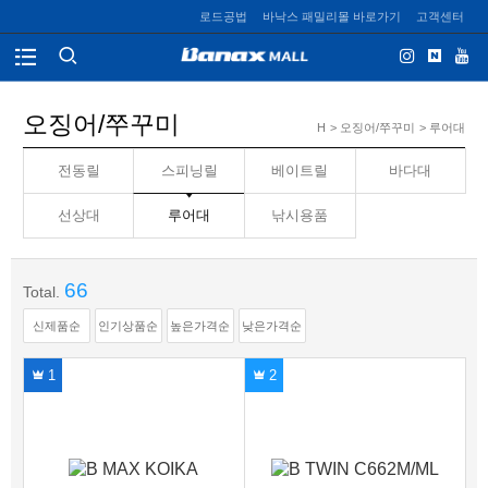
로드공법
바낙스 패밀리몰 바로가기
고객센터
오징어/쭈꾸미
H
> 오징어/쭈꾸미
> 루어대
전동릴
스피닝릴
베이트릴
바다대
선상대
루어대
낚시용품
66
Total.
신제품순
인기상품순
높은가격순
낮은가격순
1
2