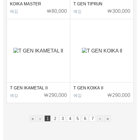
KOIKA MASTER
T GEN TIPRUN
￦80,000
￦300,000
에깅
에깅
T GEN IKAMETAL II
T GEN KOIKA II
￦290,000
￦290,000
에깅
에깅
«
‹
1
2
3
4
5
6
7
›
»