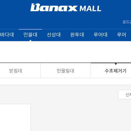
로드
바다대
민물대
선상대
원투대
루어대
루어
받침대
민물릴대
수초제거기
신