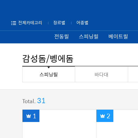
전체카테고리
장르별
어종별
전동릴
스피닝릴
베이트릴
감성돔/벵에돔
스피닝릴
바다대
31
Total.
1
2