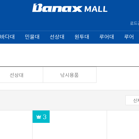
로드
바다대
민물대
선상대
원투대
루어대
루어
선상대
낚시용품
신
3