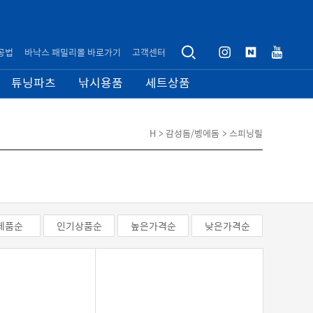
공법
바낙스 패밀리몰 바로가기
고객센터
튜닝파츠
낚시용품
세트상품
H
> 감성돔/벵에돔
> 스피닝릴
제품순
인기상품순
높은가격순
낮은가격순