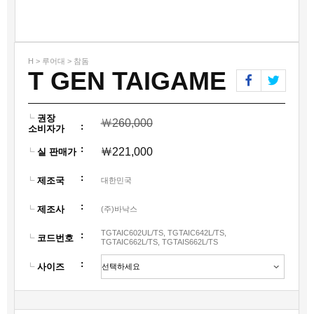
H > 루어대 > 참돔
T GEN TAIGAME
권장
￦
260,000
:
소비자가
:
￦
221,000
실 판매가
:
제조국
대한민국
:
제조사
(주)바낙스
TGTAIC602UL/TS, TGTAIC642L/TS,
:
코드번호
TGTAIC662L/TS, TGTAIS662L/TS
:
사이즈