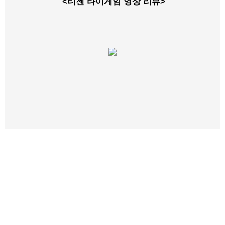
<티젠 타이게임 영상 리뷰>