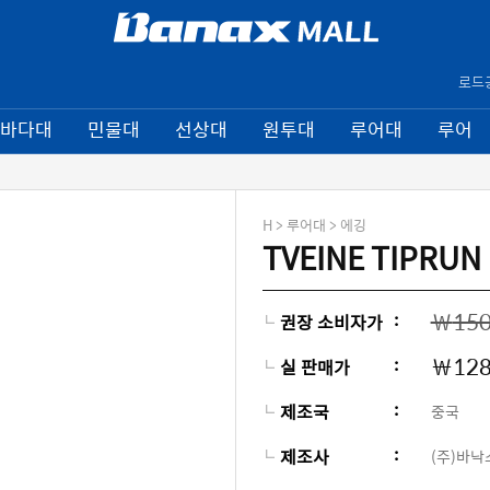
로드
바다대
민물대
선상대
원투대
루어대
루어
H > 루어대 > 에깅
TVEINE TIPRUN
￦
150
:
권장 소비자가
￦
128
:
실 판매가
:
제조국
중국
:
제조사
(주)바낙