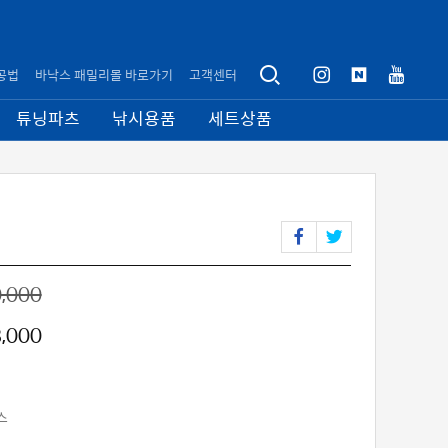
공법
바낙스 패밀리몰 바로가기
고객센터
튜닝파츠
낚시용품
세트상품
,000
,000
스