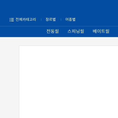
전체카테고리
장르별
어종별
전동릴
스피닝릴
베이트릴