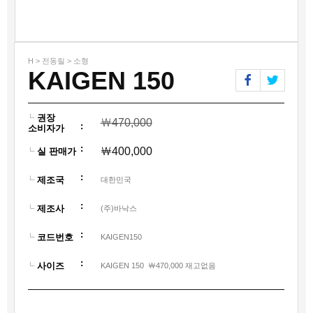
H > 전동릴 > 소형
KAIGEN 150
권장
￦
470,000
:
소비자가
:
￦
400,000
실 판매가
:
제조국
대한민국
:
제조사
(주)바낙스
:
코드번호
KAIGEN150
:
사이즈
KAIGEN 150 ￦470,000 재고없음