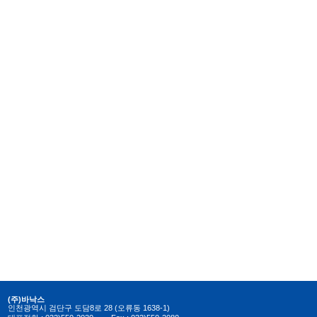
(주)바낙스
인천광역시 검단구 도담8로 28 (오류동 1638-1)